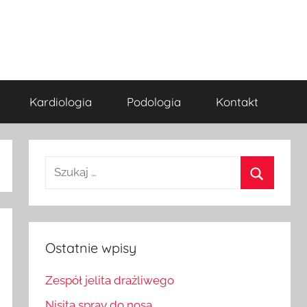
Kardiologia
Podologia
Kontakt
Szukaj:
Szukaj
Ostatnie wpisy
Zespół jelita drażliwego
Nisita spray do nosa