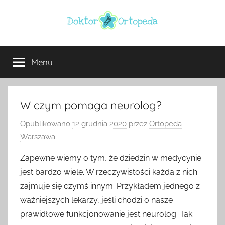
Przejdź
do
treści
Doktor
ortopeda
Warszawa,
Menu
ortopeda
usg
Warszawa,
ginekolog,
Warszawa
urolog,
W czym pomaga neurolog?
dietetyk
Opublikowano
12 grudnia 2020
przez
Ortopeda
Warszawa
Zapewne wiemy o tym, że dziedzin w medycynie
jest bardzo wiele. W rzeczywistości każda z nich
zajmuje się czymś innym. Przykładem jednego z
ważniejszych lekarzy, jeśli chodzi o nasze
prawidłowe funkcjonowanie jest neurolog. Tak