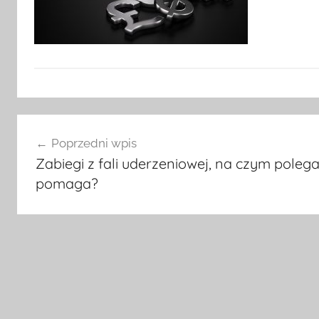
Nawigacja
Poprzedni wpis
wpisu
Zabiegi z fali uderzeniowej, na czym polega
pomaga?