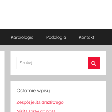
Kardiologia
Podologia
Kontakt
Szukaj:
Szukaj
Ostatnie wpisy
Zespół jelita drażliwego
Nisita spray do nosa