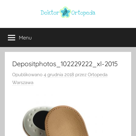
Przejdź
do
treści
Doktor
ortopeda
Warszawa,
Menu
ortopeda
usg
Warszawa,
ginekolog,
Warszawa
urolog,
Depositphotos_102229222_xl-2015
dietetyk
Opublikowano
4 grudnia 2018
przez
Ortopeda
Warszawa