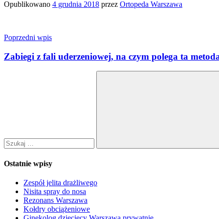
Opublikowano
4 grudnia 2018
przez
Ortopeda Warszawa
Nawigacja
Poprzedni wpis
wpisu
Zabiegi z fali uderzeniowej, na czym polega ta metoda
Szukaj:
Szukaj
Ostatnie wpisy
Zespół jelita drażliwego
Nisita spray do nosa
Rezonans Warszawa
Kołdry obciążeniowe
Ginekolog dziecięcy Warszawa prywatnie