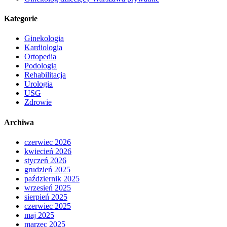
Kategorie
Ginekologia
Kardiologia
Ortopedia
Podologia
Rehabilitacja
Urologia
USG
Zdrowie
Archiwa
czerwiec 2026
kwiecień 2026
styczeń 2026
grudzień 2025
październik 2025
wrzesień 2025
sierpień 2025
czerwiec 2025
maj 2025
marzec 2025