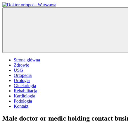
Przejdź
do
Doktor
ortopeda
treści
ortopeda
Warszawa,
Warszawa
usg
Warszawa,
ginekolog,
urolog,
dietetyk
Strona główna
Zdrowie
USG
Ortopedia
Urologia
Ginekologia
Rehabilitacja
Kardiologia
Podologia
Kontakt
Male doctor or medic holding contact busi