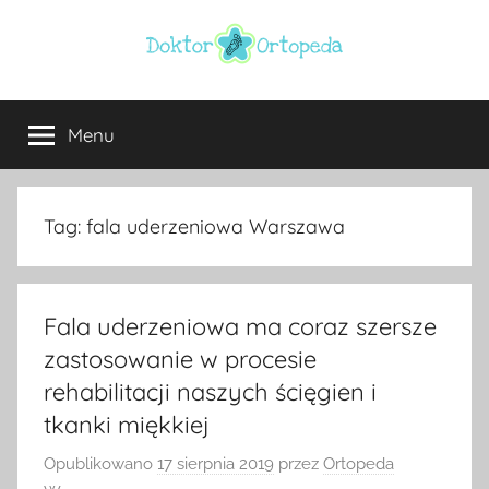
Przejdź
do
treści
Doktor
ortopeda
Warszawa,
Menu
ortopeda
usg
Warszawa,
ginekolog,
Warszawa
urolog,
Tag:
fala uderzeniowa Warszawa
dietetyk
Fala uderzeniowa ma coraz szersze
zastosowanie w procesie
rehabilitacji naszych ścięgien i
tkanki miękkiej
Opublikowano
17 sierpnia 2019
przez
Ortopeda